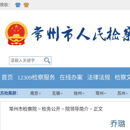
换肤：
首页
12309检察服务
在线办案
法律法规
检察
苏检集群：
南京
无锡
徐州
常州
苏州
常州市检察院
>
检务公开
>
院领导简介
> 正文
乔璐