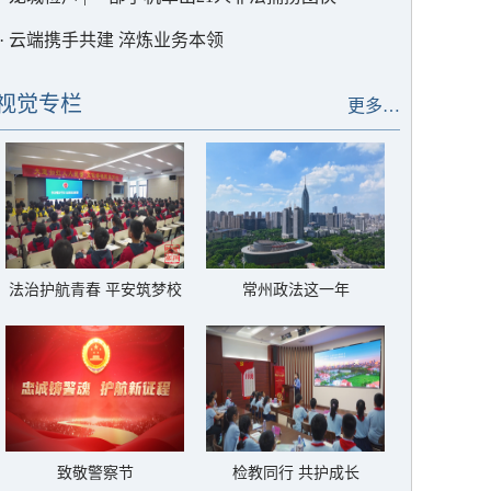
·
云端携手共建 淬炼业务本领
视觉专栏
更多…
法治护航青春 平安筑梦校
常州政法这一年
园
致敬警察节
检教同行 共护成长