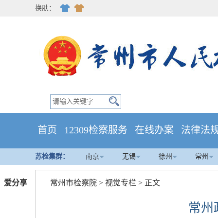
换肤：
首页
12309检察服务
在线办案
法律法
苏检集群：
南京
无锡
徐州
常州
爱分享
常州市检察院
>
视觉专栏
> 正文
常州