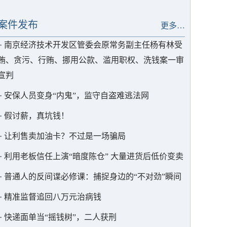
案件发布
更多…
·
南京经济技术开发区管委会原常务副主任杨有林受
贿、贪污、行贿、挪用公款、滥用职权、洗钱案一审
宣判
·
安保人员变身“内鬼”，监守自盗难逃法网
·
假讨薪，真坑钱！
·
让利售卖加油卡？不过是一场骗局
·
利用老板信任上演“暗度陈仓” 大量进货后低价变卖
·
普通人的反间谍必修课：捕捉身边的“不对劲”瞬间
·
精准监督追回八万元治病钱
·
快递面单当“摇钱树”，二人获刑