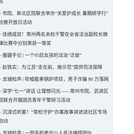
告
·
市院、新北区院联合举办“关爱护成长 暑期研学行”
检察开放日活动
·
佳绩成双！常州两名未检干警在全省法治副校长微
课比赛中分别荣获一等奖
·
援疆手记 | 一个95后女孩的法治“迁徙”
·
赵铁实：为江苏“走在前、做示范”提供司法保障
·
龙城检声 | 吹嘘能拿锅炉项目，男子诈骗 80 万落网
·
深学“七一”讲话 让理想闪光——常州市院、武进区
院联合开展团员青年干警研习活动
·
沉浸式听案！“常检守护”办案故事讲述进社区专场
启动
·
龙城检声 | 一部手机牵出21人非法捕捞团伙