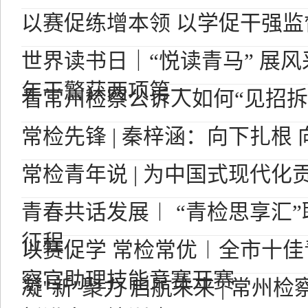
以赛促练增本领 以学促干强监
世界读书日｜“悦读青马” 展
年干警获两项第一
看常州检察公诉人如何“见招拆
常检先锋 | 秦梓涵：向下扎根
常检青年说 | 为中国式现代
青春共话发展︱ “青检思享汇
征程
以赛促学 常检常优︱全市十
察官助理技能竞赛开赛
凝"新"聚力 启航未来 | 常州检