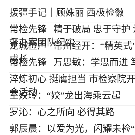
援疆手记｜顾姝丽 西极检徽
常检先锋 | 精于破局 忠于守
督办案团队纪实
龙城检声 | 常州经开：“精英
成长
常检先锋 | 万思敏：学思而进
淬炼初心 挺膺担当 市检察院开
会活动
王姣玲：“姣”龙出海乘云起
罗沁：心之所向 必得其路
郭辰晨：以爱为光，闪耀未检“