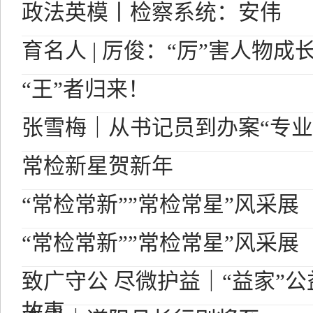
政法英模丨检察系统：安伟
育名人 | 厉俊：“厉”害人物成
“王”者归来！
张雪梅｜从书记员到办案“专业
常检新星贺新年
“常检常新””常检常星”风采展
“常检常新””常检常星”风采展
致广守公 尽微护益｜“益家”
故事