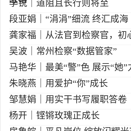
李锐｜道阻且长行则将至
段亚娟｜“涓涓”细流 终汇成海
龚家福｜从法官到检察官，初
吴波｜常州检察“数据管家”
马艳华｜最美“警”色 展示“她”
朱晓燕｜用爱护“你”成长
邹慧娟｜用实干书写履职答卷
杨开｜铿锵玫瑰正成长