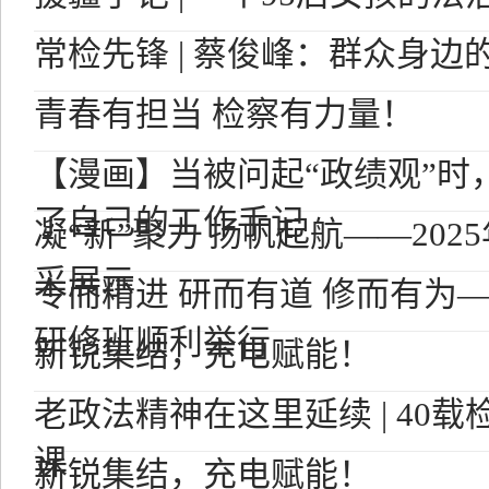
常检先锋 | 蔡俊峰：群众身边
青春有担当 检察有力量！
【漫画】当被问起“政绩观”时
了自己的工作手记
凝“新”聚力 扬帆起航——20
采展示
专而精进 研而有道 修而有为
研修班顺利举行
新锐集结，充电赋能！
老政法精神在这里延续 | 40载
课
新锐集结，充电赋能！