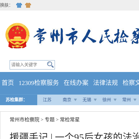
换肤：
首页
12309检察服务
在线办案
法律法规
检察
苏检集群：
江苏
南京
无锡
徐州
常州
常州市检察院
>
专题
>
常检常星
援疆手记 | 一个95后女孩的法