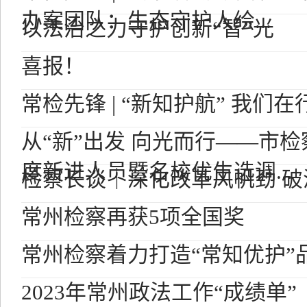
办案团队：生态守护人绘...
以法治之力守护创新“智”光
喜报！
常检先锋 | “新知护航” 我们在
从“新”出发 向光而行——市检
度新进人员暨名校优生选调...
检察长谈｜深化改革风帆劲 
常州检察再获5项全国奖
常州检察着力打造“常知优护”
2023年常州政法工作“成绩单”