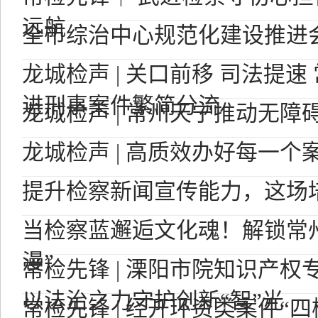
远航
全市综治中心规范化建设推进
龙城检声 | 关口前移 司法提
进刑事案件繁简分流
龙城检声 | 常州天宁推动无障
龙城检声 | 高质效办好每一个
提升检察新闻宣传能力，这场
当检察蓝邂逅文化魂！解锁常州
漫”
常检先锋 | 溧阳市院知识产
以法治之力守护创新“智”光
常检先锋 | 经开环资类案件“