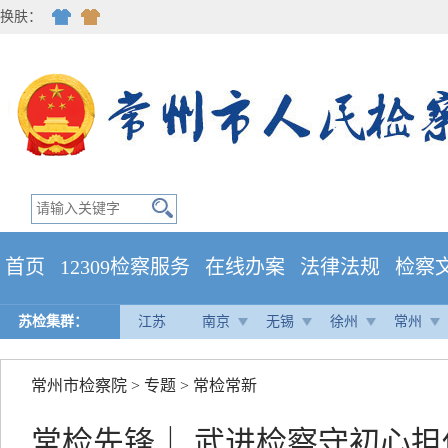
换肤：
首页
12309检察服务
在线办案
法律法规
检察
苏检集群：
江苏
南京
无锡
徐州
常州
常州市检察院
>
专题
>
常检常新
常检先锋｜ 武进检察守初心担