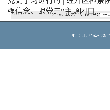
党史学习进行时 | 经开区检察
强信念、跟党走”主题团日...
共有 2 页，本页是第 1 页 首页 上一页
下一
地址：江苏省常州市永宁北路