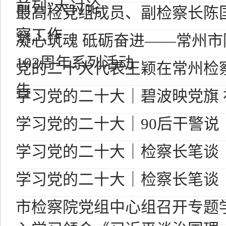
前列”大讨论
最高检党组成员、副检察长陈
察工作
凝心筑魂 砥砺奋进——常州
102周年系列活动
党的二十大代表王颖在常州检
告
学习党的二十大｜碧波映党旗
学习党的二十大｜90后干警说
学习党的二十大｜检察长笔谈
学习党的二十大｜检察长笔谈
市检察院党组中心组召开专题