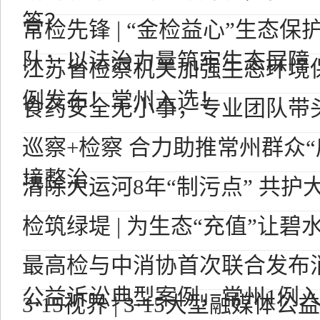
答？
常检先锋 | “金检益心”生态
队：以法治力量筑牢生态屏障
江苏省检察机关加强生态环境
例发布！常州入选！
食药安全无小事，专业团队带
巡察+检察 合力助推常州群众
境整治
清除大运河8年“制污点” 共护
检筑绿堤 | 为生态“充值”让碧水
最高检与中消协首次联合发布
公益诉讼典型案例，常州1例入..
3·15视界 | 3·15大型融媒体