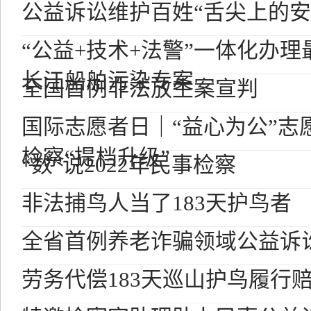
公益诉讼维护百姓“舌尖上的安
“公益+技术+法警”一体化办
长江船舶污染专案
全国首例非法放生案宣判
国际志愿者日｜“益心为公”志
检察“提档升级”
“数”说2022年民事检察
非法捕鸟人当了183天护鸟者
全省首例养老诈骗领域公益诉
劳务代偿183天巡山护鸟履行