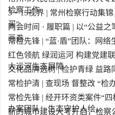
检察工作
3・15视界 | 常州检察行动集
买”
两会时间 · 履职篇 | 以“公益
画卷
常检先锋 | “蓝·盾”团队：网
红色领航 绿润运河 构建党建
大运河生态屏障
文化品牌选树 | 检护青绿 益路
常检护清 | 查现场 督整改 “检
常检先锋 | 经开环资类案件“
办案团队：生态守护人绘...
新的城市建设大考开启，检察