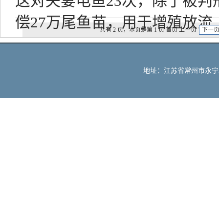
这对夫妻电鱼23次，除了被判
偿27万尾鱼苗，用于增殖放流
共有 2 页，本页是第 1 页 首页 上一页
下一
地址：江苏省常州市永宁北路