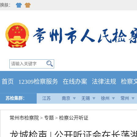
换肤：
首页
12309检察服务
在线办案
法律法规
检察
苏检集群：
江苏
南京
无锡
徐州
常州
常州市检察院
>
专题
>
检察公开听证
龙城检声 | 公开听证会在长荡