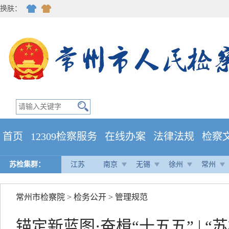
换肤：
首页
12309检察服务
在线办案
法律法规
检察
苏检集群：
江苏
南京
无锡
徐州
常州
常州市检察院
>
检务公开
>
管理规范
锚定新蓝图·奋楫“十五五” | 