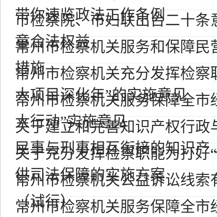
带你速览政法工作条例
市检察院、市妇联出台二十条
童合法权益
常州市检察机关服务和保障民
措施
常州市检察机关充分发挥检察
大项目深化年”的实施意见
常州市检察机关服务保障全市
大行动”实施意见
关于建立和完善知识产权行政
民事与刑事相互衔接的知识产..
关于充分发挥检察职能为打好“
供司法保障的实施方案
常州市检察机关公益诉讼线索
（试行）
常州市检察机关服务保障全市经